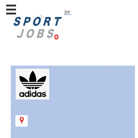
Stellen
finden
Stellen
inserieren
Personalberatungen
Personalberatungen
Tipp's
WERBUNG
publizieren
JOB-
App's
Lehrstellen
finden
Lehrstellen
gratis
inserieren