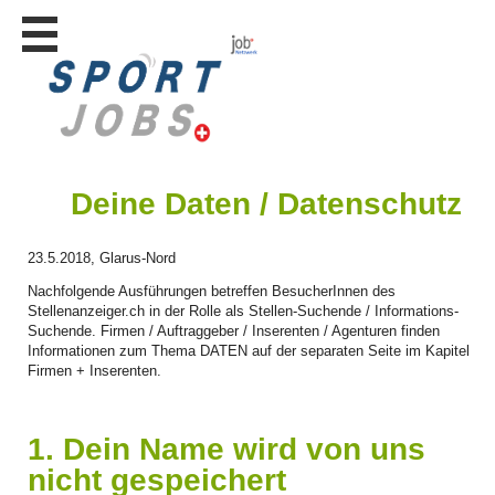
Stellen
finden
Stellen
inserieren
Personalberatungen
Deine Daten / Datenschutz
Personalberatungen
Tipp's
23.5.2018, Glarus-Nord
WERBUNG
publizieren
Nachfolgende Ausführungen betreffen BesucherInnen des
Stellenanzeiger.ch in der Rolle als Stellen-Suchende / Informations-
JOB-
App's
Suchende. Firmen / Auftraggeber / Inserenten / Agenturen finden
Informationen zum Thema DATEN auf der separaten Seite im Kapitel
Lehrstellen
Firmen + Inserenten.
finden
Lehrstellen
1. Dein Name wird von uns
gratis
inserieren
nicht gespeichert