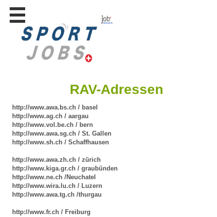
Stellen
finden
Stellen
inserieren
Personalberatungen
RAV-Adressen
Personalberatungen
Tipp's
http://www.awa.bs.ch / basel
WERBUNG
http://www.ag.ch / aargau
publizieren
http://www.vol.be.ch / bern
http://www.awa.sg.ch / St. Gallen
JOB-
http://www.sh.ch / Schaffhausen
App's
http://www.awa.zh.ch / zürich
Lehrstellen
http://www.kiga.gr.ch / graubünden
finden
http://www.ne.ch /Neuchatel
http://www.wira.lu.ch / Luzern
Lehrstellen
gratis
http://www.awa.tg.ch /thurgau
inserieren
http://www.fr.ch / Freiburg