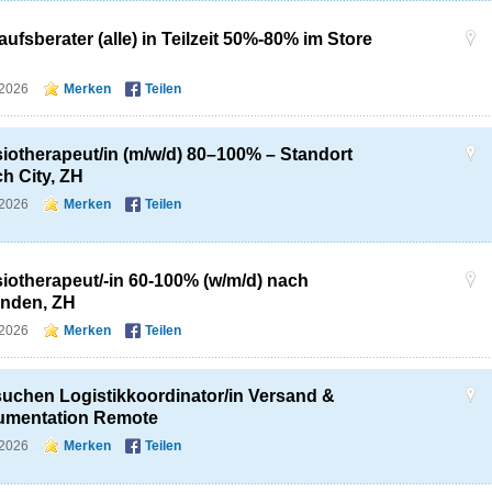
aufsberater (alle) in Teilzeit 50%-80% im Store
n
.2026
Merken
Teilen
iotherapeut/in (m/w/d) 80–100% – Standort
ch City, ZH
.2026
Merken
Teilen
iotherapeut/-in 60-100% (w/m/d) nach
anden, ZH
.2026
Merken
Teilen
suchen Logistikkoordinator/in Versand &
umentation Remote
.2026
Merken
Teilen