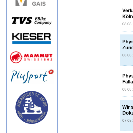
Verk
Köl
08.08
Phys
Züri
08.08
Phys
Fäll
08.08
Wir 
Dok
07.08