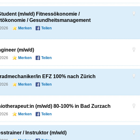
tudent (m/w/d) Fitnessökonomie /
tökonomie / Gesundheitsmanagement
.2026
Merken
Teilen
ngineer (m/w/d)
.2026
Merken
Teilen
radmechaniker/in EFZ 100% nach Zürich
.2026
Merken
Teilen
iotherapeut:in (m/w/d) 80-100% in Bad Zurzach
.2026
Merken
Teilen
sstrainer / Instruktor (m/w/d)