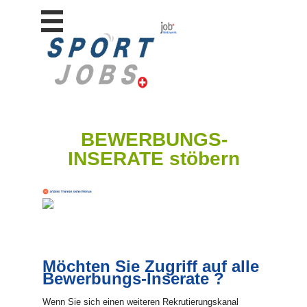
Stellen
finden
Stellen
inserieren
Personalberatungen
Personalberatungen
BEWERBUNGS-
Tipp's
INSERATE stöbern
WERBUNG
publizieren
JOB-
App's
Lehrstellen
finden
Möchten Sie Zugriff auf alle
Lehrstellen
gratis
Bewerbungs-Inserate ?
inserieren
Wenn Sie sich einen weiteren Rekrutierungskanal