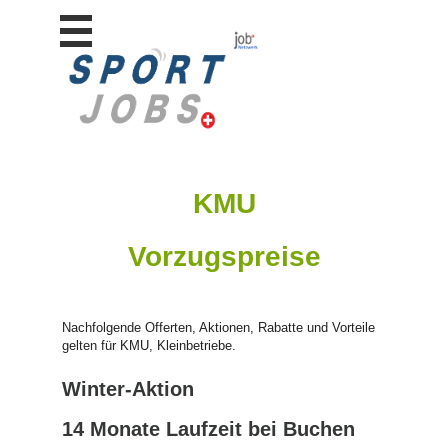
Stellen
finden
Stellen
inserieren
Personalberatungen
Personalberatungen
KMU
Tipp's
WERBUNG
Vorzugspreise
publizieren
JOB-
App's
Nachfolgende Offerten, Aktionen, Rabatte und Vorteile
Lehrstellen
gelten für KMU, Kleinbetriebe.
finden
Lehrstellen
Winter-Aktion
gratis
inserieren
14 Monate Laufzeit bei Buchen