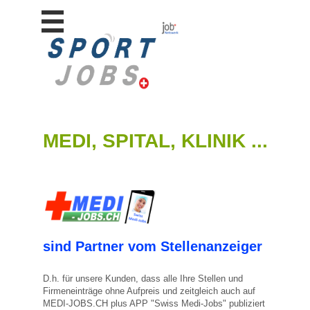
Stellen
finden
Stellen
inserieren
Personalberatungen
Personalberatungen
MEDI, SPITAL, KLINIK ...
Tipp's
WERBUNG
publizieren
JOB-
App's
Lehrstellen
finden
sind Partner vom Stellenanzeiger
Lehrstellen
gratis
D.h. für unsere Kunden, dass alle Ihre Stellen und
inserieren
Firmeneinträge ohne Aufpreis und zeitgleich auch auf
MEDI-JOBS.CH plus APP "Swiss Medi-Jobs" publiziert