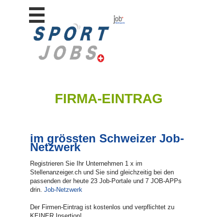
Stellen
finden
Stellen
inserieren
Personalberatungen
Personalberatungen
FIRMA-EINTRAG
Tipp's
WERBUNG
publizieren
im grössten Schweizer Job-
JOB-
Netzwerk
App's
Lehrstellen
Registrieren Sie Ihr Unternehmen 1 x im
finden
Stellenanzeiger.ch und Sie sind gleichzeitig bei den
passenden der heute 23 Job-Portale und 7 JOB-APPs
Lehrstellen
drin.
Job-Netzwerk
gratis
inserieren
Der Firmen-Eintrag ist kostenlos und verpflichtet zu
KEINER Insertion!