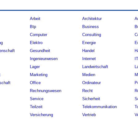
Arbeit
Architektur
A
Btp
Business
B
Computer
Consulting
C
ng
Elektro
Energie
E
enschaft
Gesundheit
Handel
H
Ingenieurwesen
Internet
I
Lager
Landwirtschaft
L
t
Marketing
Medien
M
schaft
Office
Ordinateur
P
Rechnungswesen
Recht
R
Service
Sicherheit
S
Teilzeit
Telekommunikation
T
Versicherung
Vertrieb
V