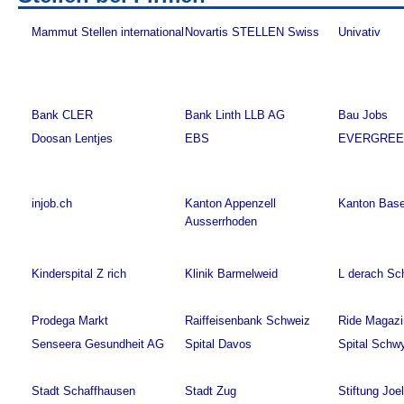
Mammut Stellen international
Novartis STELLEN Swiss
Univativ
Bank CLER
Bank Linth LLB AG
Bau Jobs
Doosan Lentjes
EBS
EVERGRE
injob.ch
Kanton Appenzell
Kanton Base
Ausserrhoden
Kinderspital Z rich
Klinik Barmelweid
L derach Sc
Prodega Markt
Raiffeisenbank Schweiz
Ride Magazi
Senseera Gesundheit AG
Spital Davos
Spital Schw
Stadt Schaffhausen
Stadt Zug
Stiftung Joe