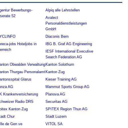
gentur Bewerbungs-
Alpiq alle Lehrstellen
nserate 52
Avalect
Personaldienstleistungen
GmbH
YCLINFO
Diaconis Bern
oreca-jobs Hoteljobs in
IBG B. Graf AG Engineering
terreich
IESF International Executive
Search Federation AG
anton Obwalden Verwaltung
Kanton Solothurn
anton Thurgau Personalamt
Kanton Zug
antonsspital Glarus
Kieser Training AG
onza AG
Mammut Sports Group AG
K Krankenversicherung
Planova AG
chweizer Radio DRS
Securitas AG
pitex Kanton Zug
SPITEX Region Thun AG
tadt Chur
Stadt Luzern
ille de Gen ve
VITOL SA