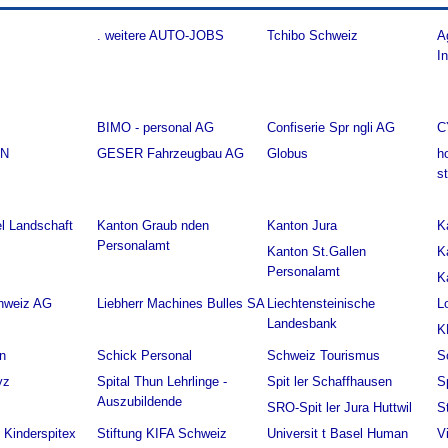
. weitere AUTO-JOBS
Tchibo Schweiz
A
I
BIMO - personal AG
Confiserie Spr ngli AG
C
EN
GESER Fahrzeugbau AG
Globus
h
s
l Landschaft
Kanton Graub nden
Kanton Jura
K
Personalamt
Kanton St.Gallen
K
Personalamt
K
hweiz AG
Liebherr Machines Bulles SA
Liechtensteinische
L
Landesbank
K
n
Schick Personal
Schweiz Tourismus
S
yz
Spital Thun Lehrlinge -
Spit ler Schaffhausen
S
Auszubildende
SRO-Spit ler Jura Huttwil
S
l Kinderspitex
Stiftung KIFA Schweiz
Universit t Basel Human
V