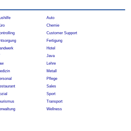
ushilfe
Auto
üro
Chemie
ontrolling
Customer Support
ntsorgung
Fertigung
andwerk
Hotel
T
Java
aw
Lehre
edizin
Metall
ersonal
Pflege
estaurant
Sales
ozial
Sport
ourismus
Transport
erwaltung
Wellness