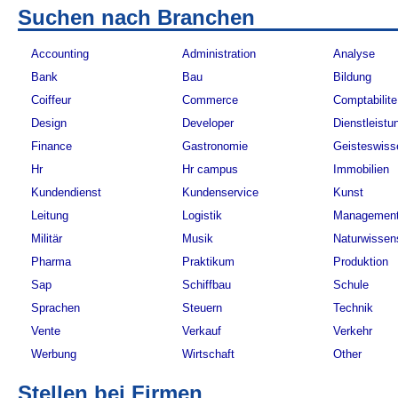
Suchen nach Branchen
Accounting
Administration
Analyse
Bank
Bau
Bildung
Coiffeur
Commerce
Comptabilite
Design
Developer
Dienstleistu
Finance
Gastronomie
Geisteswiss
Hr
Hr campus
Immobilien
Kundendienst
Kundenservice
Kunst
Leitung
Logistik
Managemen
Militär
Musik
Naturwissen
Pharma
Praktikum
Produktion
Sap
Schiffbau
Schule
Sprachen
Steuern
Technik
Vente
Verkauf
Verkehr
Werbung
Wirtschaft
Other
Stellen bei Firmen