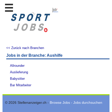
Stellen
finden
Stellen
inserieren
Personalberatungen
Personalberatungen
<< Zurück nach Branchen
Tipp's
Jobs in der Branche: Aushilfe
WERBUNG
publizieren
Allrounder
JOB-
Auslieferung
App's
Babysitter
Lehrstellen
Bar Mitarbeiter
finden
Lehrstellen
gratis
© 2026 Stellenanzeiger.ch -
Browse Jobs - Jobs durchsuchen
inserieren