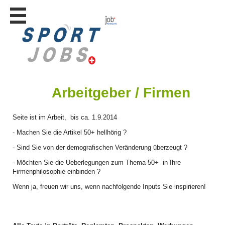
Stellen
finden
Stellen
inserieren
Personalberatungen
Arbeitgeber / Firmen
Personalberatungen
Tipp's
Seite ist im Arbeit, bis ca. 1.9.2014
WERBUNG
publizieren
- Machen Sie die Artikel 50+ hellhörig ?
JOB-
- Sind Sie von der demografischen Veränderung überzeugt ?
App's
- Möchten Sie die Ueberlegungen zum Thema 50+ in Ihre
Lehrstellen
Firmenphilosophie einbinden ?
finden
Wenn ja, freuen wir uns, wenn nachfolgende Inputs Sie inspirieren!
Lehrstellen
gratis
inserieren