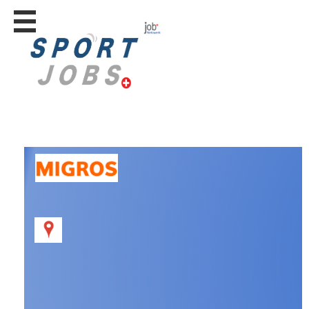
Stellen
finden
Stellen
inserieren
Personalberatungen
Personalberatungen
Tipp's
WERBUNG
publizieren
JOB-
App's
Lehrstellen
finden
Lehrstellen
gratis
inserieren