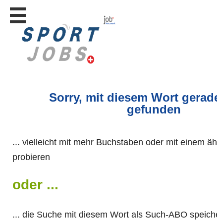
Stellen
finden
Stellen
inserieren
Personalberatungen
Personalberatungen
Sorry, mit diesem Wort gerade
Tipp's
gefunden
WERBUNG
publizieren
... vielleicht mit mehr Buchstaben oder mit einem äh
JOB-
App's
probieren
Lehrstellen
finden
oder ...
Lehrstellen
gratis
inserieren
... die Suche mit diesem Wort als Such-ABO speich