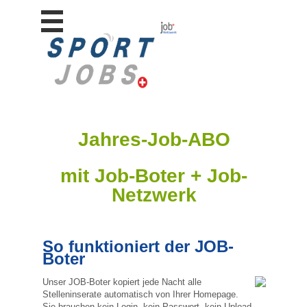
Stellen
finden
Stellen
inserieren
Personalberatungen
Personalberatungen
Jahres-Job-ABO
Tipp's
WERBUNG
mit Job-Boter + Job-
publizieren
Netzwerk
JOB-
App's
Lehrstellen
finden
So funktioniert der JOB-
Boter
Lehrstellen
gratis
Unser JOB-Boter kopiert jede Nacht alle
inserieren
Stelleninserate automatisch von Ihrer Homepage.
Sie brauchen kein Login, kein Passwort, kein Upload.